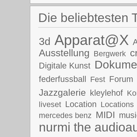
Die beliebtesten 
Apparat@X
3d
A
Ausstellung
c
Bergwerk
Dokumen
Digitale Kunst
federfussball
Forum
Fest
Jazzgalerie
kleylehof
Ko
Location
liveset
Locations
MIDI
musi
mercedes benz
nurmi the audioau