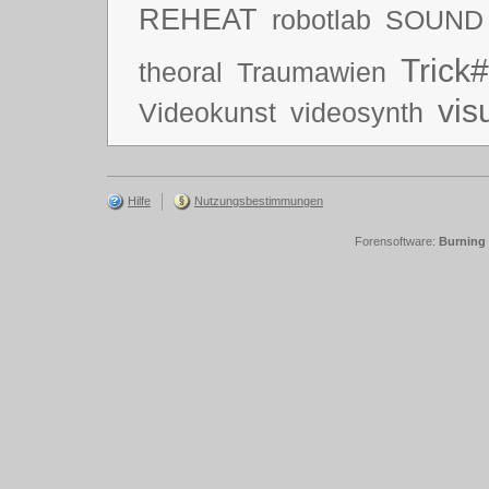
REHEAT
robotlab
SOUND
Trick#
theoral
Traumawien
vis
Videokunst
videosynth
Hilfe
Nutzungsbestimmungen
Forensoftware:
Burning