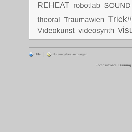
REHEAT
robotlab
SOUND
Trick#
theoral
Traumawien
vis
Videokunst
videosynth
Hilfe
Nutzungsbestimmungen
Forensoftware:
Burning