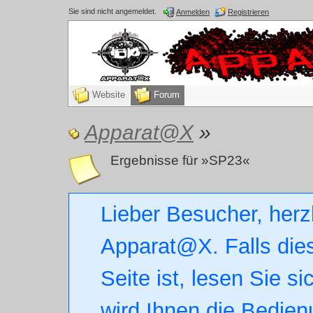
Sie sind nicht angemeldet.
Anmelden
Registrieren
Website
Forum
Apparat@X
»
Ergebnisse für »SP23«
Lieber Besucher, herz
Apparat@X. Falls dies
Seite ist, lesen Sie si
wird Ihnen die Bedien