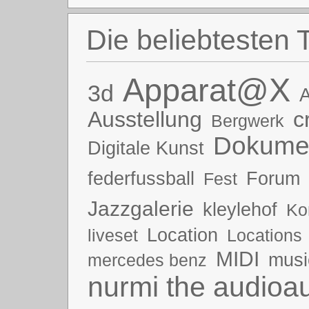
Die beliebtesten 
Apparat@X
3d
A
Ausstellung
c
Bergwerk
Dokumen
Digitale Kunst
federfussball
Forum
Fest
Jazzgalerie
kleylehof
Ko
Location
liveset
Locations
MIDI
musi
mercedes benz
nurmi the audioau