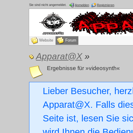
Sie sind nicht angemeldet.
Anmelden
Registrieren
Website
Forum
Apparat@X
»
Ergebnisse für »videosynth«
Lieber Besucher, herz
Apparat@X. Falls dies
Seite ist, lesen Sie si
wird Ihnen die Bedien