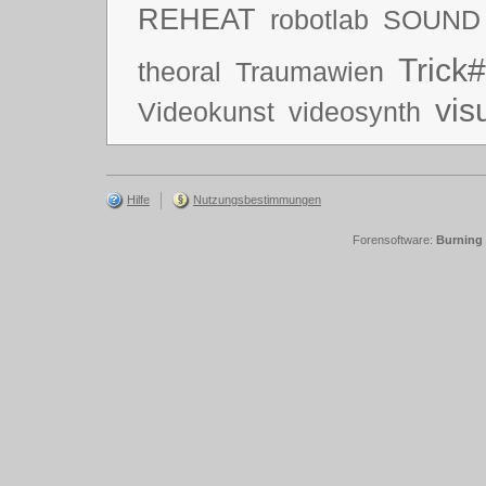
REHEAT
robotlab
SOUND
Trick#
theoral
Traumawien
vis
Videokunst
videosynth
Hilfe
Nutzungsbestimmungen
Forensoftware:
Burning