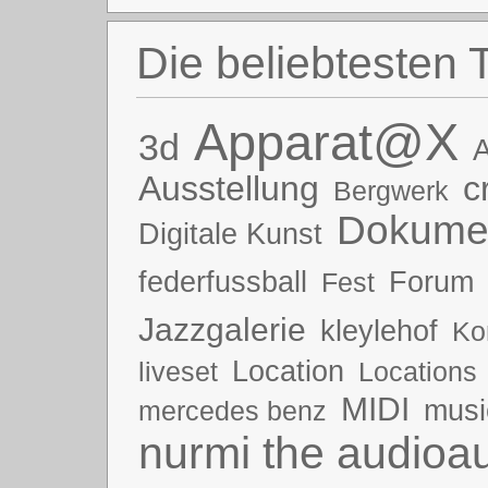
Die beliebtesten 
Apparat@X
3d
A
Ausstellung
c
Bergwerk
Dokumen
Digitale Kunst
federfussball
Forum
Fest
Jazzgalerie
kleylehof
Ko
Location
liveset
Locations
MIDI
musi
mercedes benz
nurmi the audioau