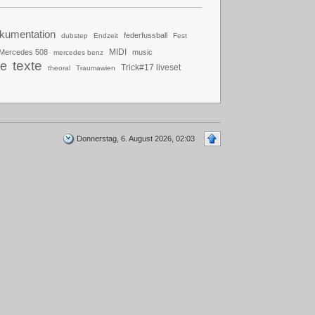
kumentation
federfussball
dubstep
Endzeit
Fest
MIDI
Mercedes 508
music
mercedes benz
texte
be
Trick#17 liveset
theoral
Traumawien
Donnerstag, 6. August 2026, 02:03