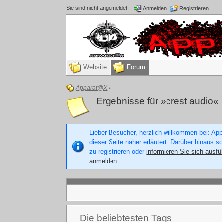
Sie sind nicht angemeldet.
Anmelden
Registrieren
Website
Forum
Apparat@X
»
Ergebnisse für »crest audio«
Lieber Besucher, herzlich willkommen bei: Appa
dieser Seite näher erläutert. Darüber hinaus s
zu registrieren oder
informieren Sie sich ausfü
anmelden
.
Die beliebtesten Tags