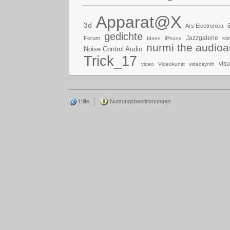
Apparat@X
3d
Ars Electronica
gedichte
Jazzgalerie
Forum
kle
Ideen
iPhone
nurmi the audioa
Noise Control Audio
Trick_17
vis
video
Videokunst
videosynth
Hilfe
Nutzungsbestimmungen