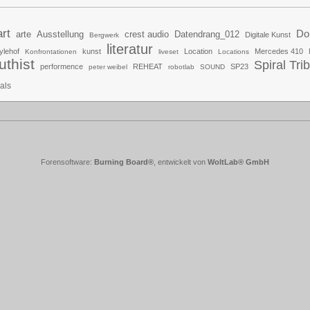
art
Do
arte
Ausstellung
crest audio
Datendrang_012
Digitale Kunst
Bergwerk
literatur
ylehof
kunst
Location
Mercedes 410
Konfrontationen
liveset
Locations
uthist
Spiral Tri
performence
REHEAT
SP23
peter weibel
robotlab
SOUND
uals
Forensoftware:
Burning Board®
, entwickelt von
WoltLab® GmbH