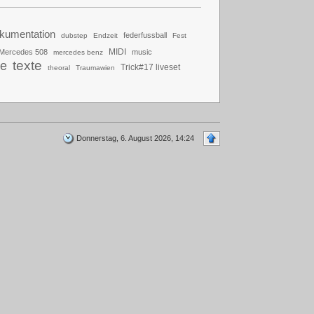
kumentation
federfussball
dubstep
Endzeit
Fest
MIDI
Mercedes 508
music
mercedes benz
texte
be
Trick#17 liveset
theoral
Traumawien
Donnerstag, 6. August 2026, 14:24