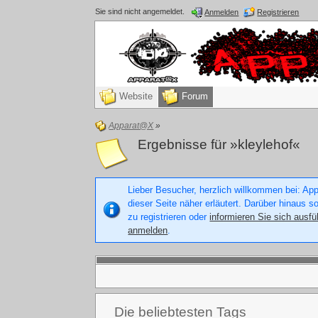
Sie sind nicht angemeldet.
Anmelden
Registrieren
Website
Forum
Apparat@X
»
Ergebnisse für »kleylehof«
Lieber Besucher, herzlich willkommen bei: Appa
dieser Seite näher erläutert. Darüber hinaus s
zu registrieren oder
informieren Sie sich ausfü
anmelden
.
Die beliebtesten Tags