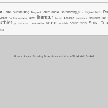
art
Do
arte
Ausstellung
crest audio
Datendrang_012
Digitale Kunst
Bergwerk
literatur
ylehof
kunst
Location
Mercedes 410
Konfrontationen
liveset
Locations
uthist
Spiral Tri
performence
REHEAT
SP23
peter weibel
robotlab
SOUND
uals
Forensoftware:
Burning Board®
, entwickelt von
WoltLab® GmbH