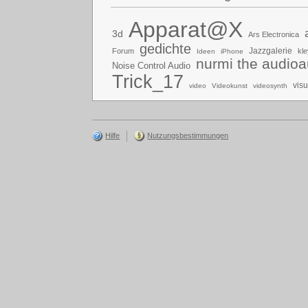
Apparat@X
3d
Ars Electronica
gedichte
Jazzgalerie
Forum
kle
Ideen
iPhone
nurmi the audioa
Noise Control Audio
Trick_17
vis
video
Videokunst
videosynth
Hilfe
Nutzungsbestimmungen