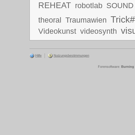
REHEAT
robotlab
SOUND
Trick#
theoral
Traumawien
vis
Videokunst
videosynth
Hilfe
Nutzungsbestimmungen
Forensoftware:
Burning