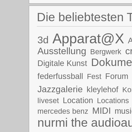
Die beliebtesten 
Apparat@X
3d
A
Ausstellung
c
Bergwerk
Dokumen
Digitale Kunst
federfussball
Forum
Fest
Jazzgalerie
kleylehof
Ko
Location
liveset
Locations
MIDI
musi
mercedes benz
nurmi the audioau