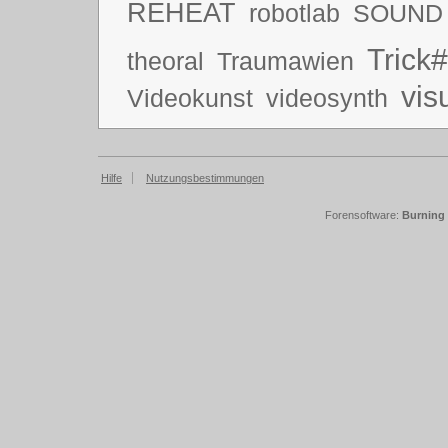
REHEAT
robotlab
SOUND
Trick#
theoral
Traumawien
vis
Videokunst
videosynth
Hilfe
Nutzungsbestimmungen
Forensoftware:
Burning