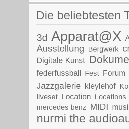
Die beliebtesten 
Apparat@X
3d
A
Ausstellung
c
Bergwerk
Dokumen
Digitale Kunst
federfussball
Forum
Fest
Jazzgalerie
kleylehof
Ko
Location
liveset
Locations
MIDI
musi
mercedes benz
nurmi the audioau