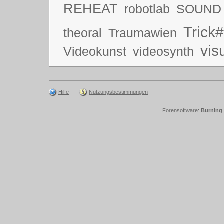
REHEAT
robotlab
SOUND
Trick#
theoral
Traumawien
vis
Videokunst
videosynth
Hilfe
Nutzungsbestimmungen
Forensoftware:
Burning