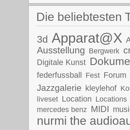
Die beliebtesten 
Apparat@X
3d
A
Ausstellung
c
Bergwerk
Dokumen
Digitale Kunst
federfussball
Forum
Fest
Jazzgalerie
kleylehof
Ko
Location
liveset
Locations
MIDI
musi
mercedes benz
nurmi the audioau