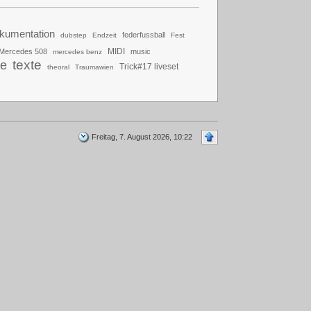
kumentation
federfussball
dubstep
Endzeit
Fest
MIDI
Mercedes 508
music
mercedes benz
texte
be
Trick#17 liveset
theoral
Traumawien
Freitag, 7. August 2026, 10:22