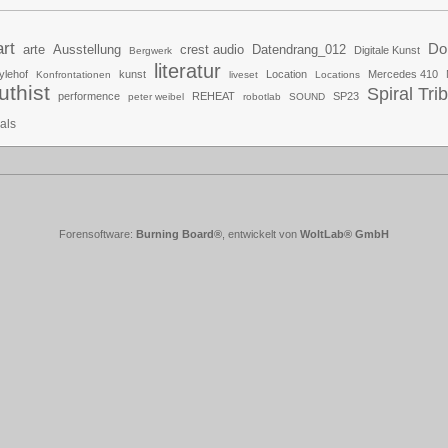
art
Do
arte
Ausstellung
crest audio
Datendrang_012
Digitale Kunst
Bergwerk
literatur
ylehof
kunst
Location
Mercedes 410
Konfrontationen
liveset
Locations
uthist
Spiral Tri
performence
REHEAT
SP23
peter weibel
robotlab
SOUND
uals
Forensoftware:
Burning Board®
, entwickelt von
WoltLab® GmbH