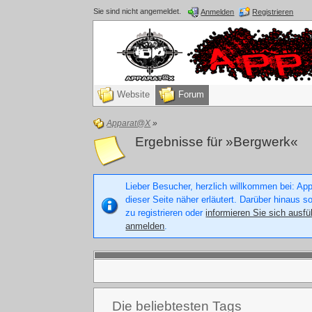
Sie sind nicht angemeldet.
Anmelden
Registrieren
Website
Forum
Apparat@X
»
Ergebnisse für »Bergwerk«
Lieber Besucher, herzlich willkommen bei: Appa
dieser Seite näher erläutert. Darüber hinaus s
zu registrieren oder
informieren Sie sich ausfü
anmelden
.
Die beliebtesten Tags