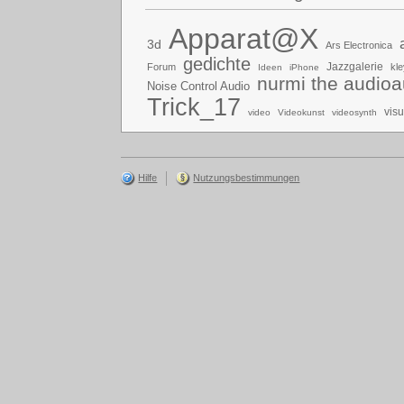
Apparat@X
3d
Ars Electronica
gedichte
Jazzgalerie
Forum
kle
Ideen
iPhone
nurmi the audioa
Noise Control Audio
Trick_17
vis
video
Videokunst
videosynth
Hilfe
Nutzungsbestimmungen