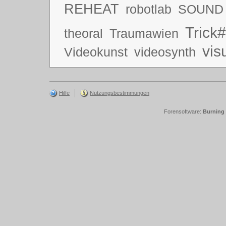
REHEAT
robotlab
SOUND
Trick#
theoral
Traumawien
vis
Videokunst
videosynth
Hilfe
Nutzungsbestimmungen
Forensoftware:
Burning