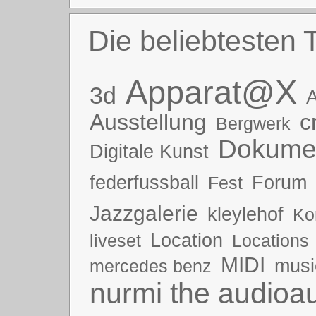
Die beliebtesten 
Apparat@X
3d
A
Ausstellung
c
Bergwerk
Dokumen
Digitale Kunst
federfussball
Forum
Fest
Jazzgalerie
kleylehof
Ko
Location
liveset
Locations
MIDI
musi
mercedes benz
nurmi the audioau