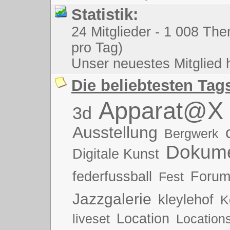
Statistik:
24 Mitglieder - 1 008 The
pro Tag)
Unser neuestes Mitglied 
Die beliebtesten Tag
Apparat@X
3d
Ausstellung
Bergwerk
Dokume
Digitale Kunst
federfussball
Foru
Fest
Jazzgalerie
kleylehof
K
Location
liveset
Location