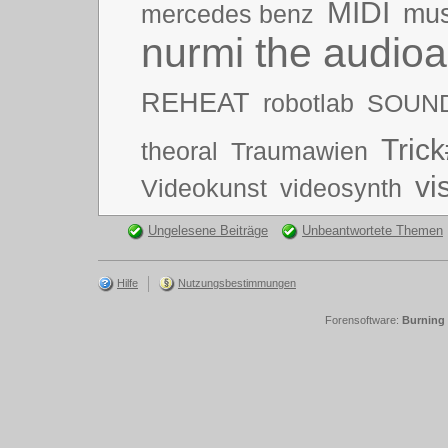
MIDI
mus
mercedes benz
nurmi the audioa
REHEAT
robotlab
SOUN
Trick
theoral
Traumawien
vi
Videokunst
videosynth
Ungelesene Beiträge
Unbeantwortete Themen
Hilfe
Nutzungsbestimmungen
Forensoftware:
Burning