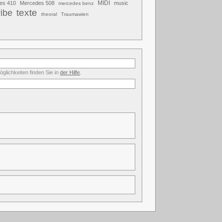
MIDI
es 410
Mercedes 508
music
mercedes benz
texte
ribe
theoral
Traumawien
glichkeiten finden Sie in
der Hilfe
.