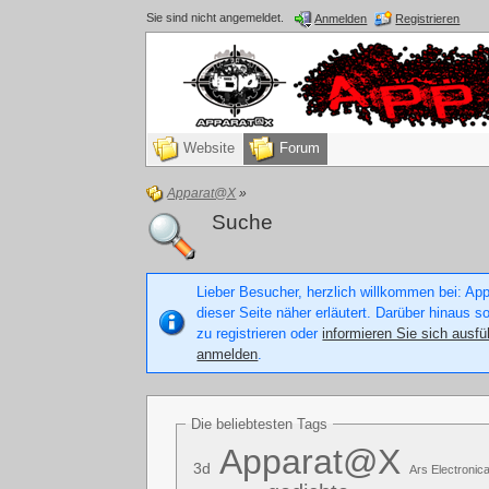
Sie sind nicht angemeldet.
Anmelden
Registrieren
Website
Forum
Apparat@X
»
Suche
Lieber Besucher, herzlich willkommen bei: Appa
dieser Seite näher erläutert. Darüber hinaus s
zu registrieren oder
informieren Sie sich ausfü
anmelden
.
Die beliebtesten Tags
Apparat@X
3d
Ars Electronic