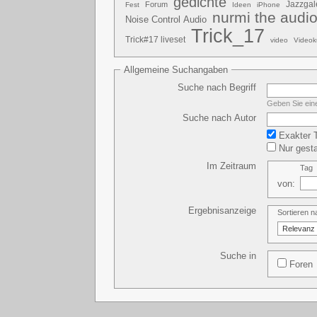
gedichte
Jazzgal
Forum
Fest
Ideen
iPhone
nurmi the audio
Noise Control Audio
Trick_17
Trick#17 liveset
video
Videok
Allgemeine Suchangaben
Suche nach Begriff
Geben Sie eine
Suche nach Autor
Exakter T
Nur gesta
Im Zeitraum
Tag
von:
Ergebnisanzeige
Sortieren 
Suche in
Foren