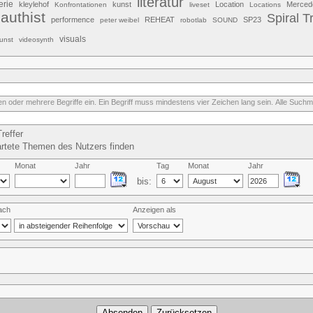
literatur
erie
kleylehof
kunst
Location
Merced
Konfrontationen
liveset
Locations
authist
Spiral T
performence
REHEAT
SP23
peter weibel
robotlab
SOUND
visuals
unst
videosynth
n oder mehrere Begriffe ein. Ein Begriff muss mindestens vier Zeichen lang sein. Alle Suchmö
reffer
rtete Themen des Nutzers finden
Monat
Jahr
Tag
Monat
Jahr
bis:
nach
Anzeigen als