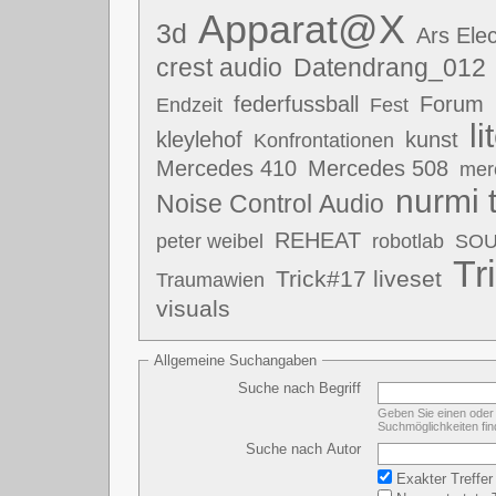
Apparat@X
3d
Ars Elec
crest audio
Datendrang_012
federfussball
Forum
Endzeit
Fest
li
kleylehof
kunst
Konfrontationen
Mercedes 410
Mercedes 508
mer
nurmi 
Noise Control Audio
REHEAT
peter weibel
robotlab
SO
Tr
Trick#17 liveset
Traumawien
visuals
Allgemeine Suchangaben
Suche nach Begriff
Geben Sie einen oder 
Suchmöglichkeiten fin
Suche nach Autor
Exakter Treffer