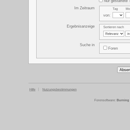
Nur gestartete 
Im Zeitraum
Tag
Mo
von:
Ergebnisanzeige
Sortieren nach
Suche in
Foren
Hilfe
Nutzungsbestimmungen
Forensoftware:
Burning